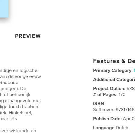
PREVIEW
Features & De
undige en logische
Primary Category:
 van de vorige eeuw
Additional Categor
e Radboud
Nijmegen). De
Project Option:
5×8
 tot behoorlijk
# of Pages:
170
ng is aangevuld met
ISBN
dige touch hebben.
Softcover: 9781714
iek: Hinkelspel,
aar iets
Publish Date:
Apr 0
Language
Dutch
over wiskunde en