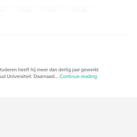
,
,
,
uur
filosofie
puzzels
wiskunde
tuderen heeft hij meer dan dertig jaar gewerkt
d Universiteit. Daarnaast...
Continue reading