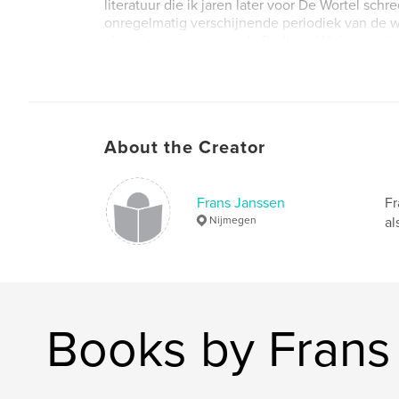
literatuur die ik jaren later voor De Wortel schre
onregelmatig verschijnende periodiek van de 
alumnivereniging van de Radboud Universiteit.
About the Creator
Frans Janssen
Fr
Nijmegen
al
Books by Frans