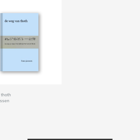
 thoth
nssen