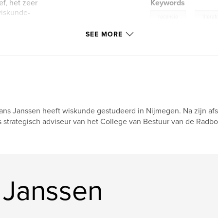
ef, het zeer
Keywords
wiskunde-
,
recensie
literat
SEE MORE
ans Janssen heeft wiskunde gestudeerd in Nijmegen. Na zijn afs
s strategisch adviseur van het College van Bestuur van de Radbou
 Janssen