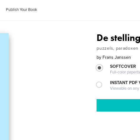
Publish Your Book
De stellin
puzzels, paradoxen 
by
Frans Janssen
SOFTCOVER
Full-color paperb
INSTANT PDF
Viewable on any