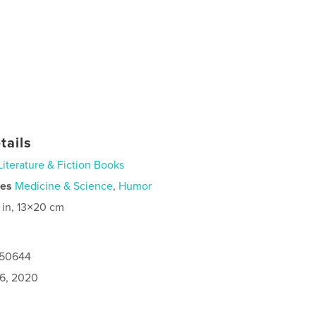
tails
Literature & Fiction Books
ies
Medicine & Science
,
Humor
 in, 13×20 cm
650644
6, 2020