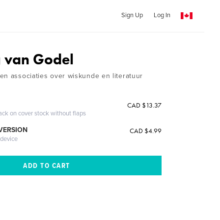
Sign Up
Log In
g van Godel
en associaties over wiskunde en literatuur
CAD $13.37
ack on cover stock without flaps
 VERSION
CAD $4.99
 device