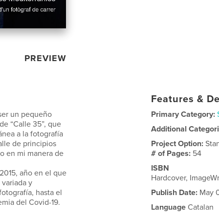
PREVIEW
Features & De
 ser un pequeño
Primary Category:
de “Calle 35”, que
Additional Categor
nea a la fotografía
lle de principios
Project Option:
Sta
eno en mi manera de
# of Pages:
54
ISBN
 2015, año en el que
Hardcover, ImageWr
 variada y
otografía, hasta el
Publish Date:
May 0
emia del Covid-19.
Language
Catalan