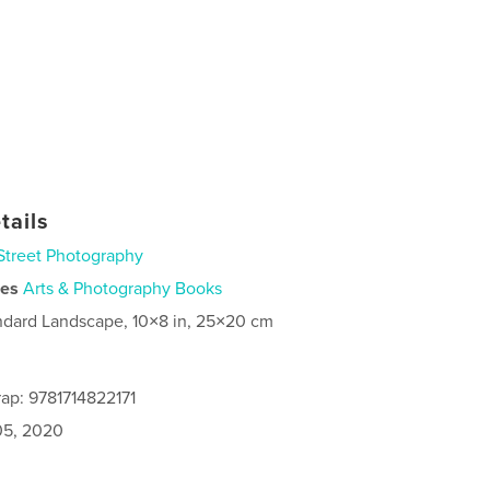
tails
Street Photography
ies
Arts & Photography Books
ndard Landscape, 10×8 in, 25×20 cm
ap: 9781714822171
5, 2020