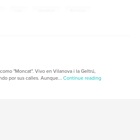
,
,
,
color
streetphoto
Barcelona
omo "Moncat". Vivo en Vilanova i la Geltrú,
ndo por sus calles. Aunque...
Continue reading