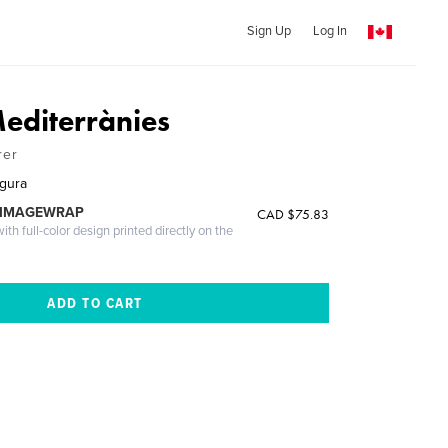
Sign Up
Log In
editerrànies
rer
gura
 IMAGEWRAP
CAD $75.83
th full-color design printed directly on the