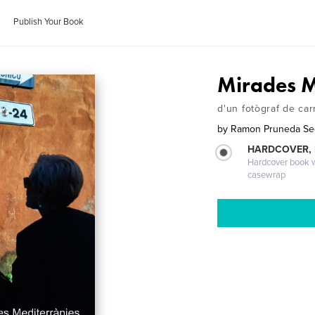
Publish Your Book
Mirades M
d'un fotògraf de car
by
Ramon Pruneda Se
HARDCOVER,
Hardcover book wi
casewrap