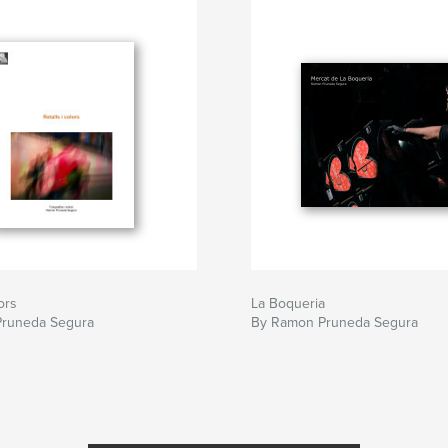
lors
La Boqueria
runeda Segura
By Ramon Pruneda Segura