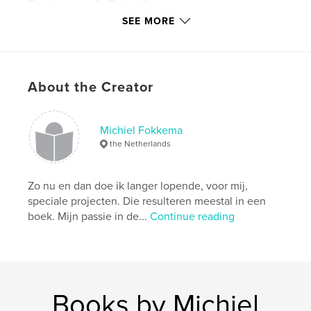
Features & Details
SEE MORE
Primary Category:
Arts & Photography Books
Project Option:
Small Square, 7×7 in, 18×18 cm
# of Pages:
70
Publish Date:
Dec 08, 2009
About the Creator
Language
Dutch
Keywords
Michiel Fokkema
,
Orion
antroposofisch
the Netherlands
Zo nu en dan doe ik langer lopende, voor mij,
speciale projecten. Die resulteren meestal in een
boek. Mijn passie in de...
Continue reading
Books by Michiel