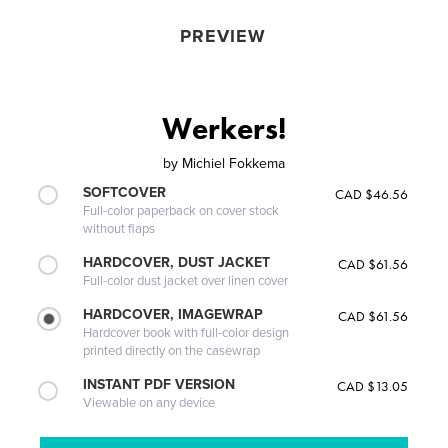
PREVIEW
Werkers!
by
Michiel Fokkema
SOFTCOVER
CAD $46.56
Full-color paperback on cover stock
without flaps
HARDCOVER, DUST JACKET
CAD $61.56
Full-color dust jacket over linen cover
HARDCOVER, IMAGEWRAP
CAD $61.56
Hardcover book with full-color design
printed directly on the casewrap
INSTANT PDF VERSION
CAD $13.05
Viewable on any device