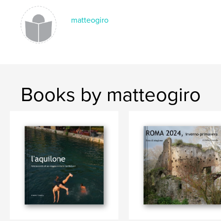
Keywords
,
,
Deutschland
Alemagna
Germania
matteogiro
Books by matteogiro