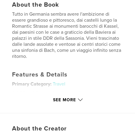
About the Book
Tutto in Germania sembra avere l'ambizione di
essere grandioso e pittoresco, dai castelli lungo la
Romantic Strasse ai monumenti barocchi di Kassel,
dai paesini con le case a graticcio della Baviera ai
palazzi in stile DDR della Sassonia. Vieni trascinato
dalle lande assolate e ventose ai centri storici come
una sinfonia di Bach, come un viaggio infinito senza
ritorno.
Features & Details
Primary Category:
Travel
Additional Categories
Fine Art Photography
SEE MORE
Project Option:
Large Square, 12×12 in, 30×30 cm
# of Pages:
280
Publish Date:
Aug 27, 2022
Language
Italian
About the Creator