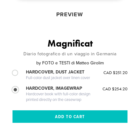
PREVIEW
Magnificat
Diario fotografico di un viaggio in Germania
by
FOTO e TESTI di Matteo Girolim
HARDCOVER, DUST JACKET
CAD $251.20
Full-color dust jacket over linen cover
HARDCOVER, IMAGEWRAP
CAD $254.20
Hardcover book with full-color design
printed directly on the casewrap