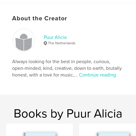
Families
Project Option:
6×9 in, 15×23 cm
About the Creator
# of Pages:
74
ISBN
Softcover: 9798211783898
Puur Alicia
The Netherlands
Publish Date:
Nov 22, 2022
Language
Dutch
Always looking for the best in people, curious,
Keywords
open-minded, kind, creative, down to earth, brutally
,
,
,
Groei
Vriendschap
Verbinding
honest, with a love for music,...
Continue reading
,
Communicatie
Relaties
Books by Puur Alicia