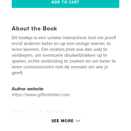
About the Book
Dit boekje is een unieke interactieve tool om jezelf
en/of anderen beter en op een veilige manier, te
leren kennen. Om relaties (met wie dan ook) te
verdiepen, om eventuele struikelblokken op te
sporen, echte verbinding te zoeken en om beter te
leren communiceren met de mensen om wie je
geeft.
Author website
https://www.giftedrebel.com
Features & Details
SEE MORE
Primary Category:
Self-Improvement
Additional Categories
Social Science
,
Parenting &