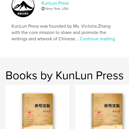
KunLun Press
ISBN
New York, USA
Softcover: 9781949927719
Publish Date:
Nov 22, 2023
KunLun Press was founded by Ms. Victoria Zhang
Language
Chinese (Simplified)
with the core mission to share and promote the
Keywords
writings and artwork of Chinese...
Continue reading
,
徐沣
先知后觉
Books by KunLun Press