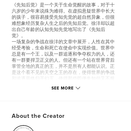
《先知后觉》是一个关于生命觉醒的故事，对于十
六岁的少年来说殊为难得。在虚拟悬疑世界中长大
的孩子，很容易接受先知先觉的超自然异象，但很
难想象经历复杂人生之后的先知后觉。徐沣却以超
出自己年龄的认知先知先觉地写出了《先知后
觉》。
一场复杂的争战在徐沣的文章中展开，人性在其中
经受考验，生命和死亡在使命中实现价值。世界中
总是有一个王，以及一群追逐和争夺权力的人，还
有一群要捍卫正义的人。但还有一个站在世界背后
掌管全地的真正的王，并不是所有人都能认识。正
是这个看不见的天空之王的存在，使得世界的争战
和追逐最终归于幻灭，使得那些即便先知但又不服
的人们最终能够觉醒过来。
SEE MORE
Features & Details
Primary Category:
Literature & Fiction Books
About the Creator
Project Option:
6×9 in, 15×23 cm
# of Pages:
402