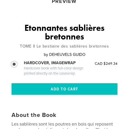
PREVIEW
Etonnantes sablières
bretonnes
TOME II Le bestiaire des sablières bretonnes
by
DEHEUVELS GUIDO
HARDCOVER, IMAGEWRAP
CAD $249.34
Hardcover book with full-color design
printed directly on the casewrap
About the Book
Les sablières sont les poutres en bois qui reposent