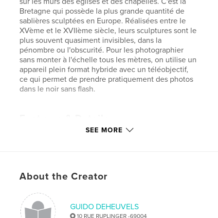
sur les murs des églises et des chapelles. C'est la
Bretagne qui possède la plus grande quantité de
sablières sculptées en Europe. Réalisées entre le
XVème et le XVIIème siècle, leurs sculptures sont le
plus souvent quasiment invisibles, dans la
pénombre ou l'obscurité. Pour les photographier
sans monter à l'échelle tous les mètres, on utilise un
appareil plein format hybride avec un téléobjectif,
ce qui permet de prendre pratiquement des photos
dans le noir sans flash.
Features & Details
SEE MORE
Primary Category:
Fine Art Photography
Additional Categories
Architecture
Project Option:
Large Format Landscape, 13×11 in,
33×28 cm
About the Creator
# of Pages:
196
Publish Date:
Dec 11, 2023
GUIDO DEHEUVELS
Language
French
10 RUE RUPLINGER -69004