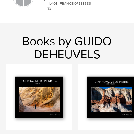
- LYON-FRANCE 07853536
Keywords
92
,
,
,
,
bestiaire
Bretagne
chapelle
église
Sablière
Books by GUIDO
DEHEUVELS