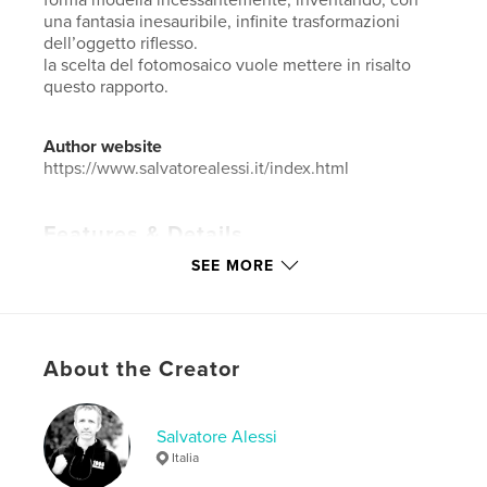
una fantasia inesauribile, infinite trasformazioni
dell’oggetto riflesso.
la scelta del fotomosaico vuole mettere in risalto
questo rapporto.
Author website
https://www.salvatorealessi.it/index.html
Features & Details
SEE MORE
Primary Category:
Fine Art Photography
Additional Categories
Arts & Photography Books
Project Option:
Large Format Landscape, 13×11 in,
33×28 cm
About the Creator
# of Pages:
50
ISBN
Hardcover, Dust Jacket: 9798881210045
Salvatore Alessi
Italia
Publish Date:
Mar 18, 2024