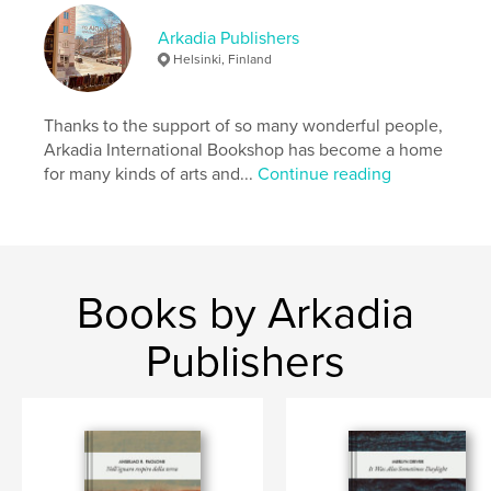
# of Pages:
74
ISBN
Arkadia Publishers
Softcover: 9798347426713
Helsinki, Finland
Publish Date:
Jun 21, 2025
Language
Thanks to the support of so many wonderful people,
Spanish
Arkadia International Bookshop has become a home
for many kinds of arts and...
Continue reading
Books by Arkadia
Publishers