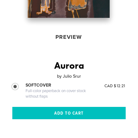
PREVIEW
Aurora
by
Julio Srur
SOFTCOVER
CAD $12.21
Full-color paperback on cover stock
without flaps