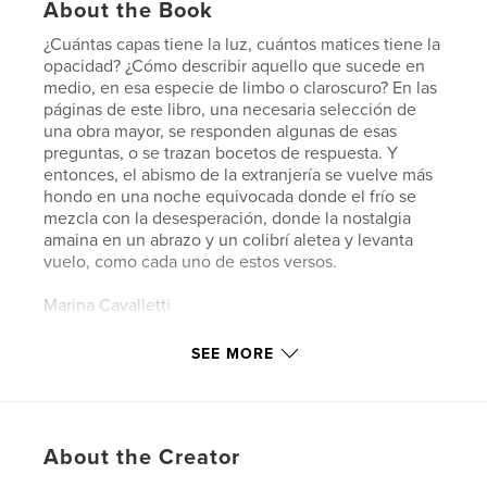
About the Book
¿Cuántas capas tiene la luz, cuántos matices tiene la
opacidad? ¿Cómo describir aquello que sucede en
medio, en esa especie de limbo o claroscuro? En las
páginas de este libro, una necesaria selección de
una obra mayor, se responden algunas de esas
preguntas, o se trazan bocetos de respuesta. Y
entonces, el abismo de la extranjería se vuelve más
hondo en una noche equivocada donde el frío se
mezcla con la desesperación, donde la nostalgia
amaina en un abrazo y un colibrí aletea y levanta
vuelo, como cada uno de estos versos.
Marina Cavalletti
SEE MORE
Features & Details
Primary Category:
Poetry
Additional Categories
Fine Art
About the Creator
Project Option:
6×9 in, 15×23 cm