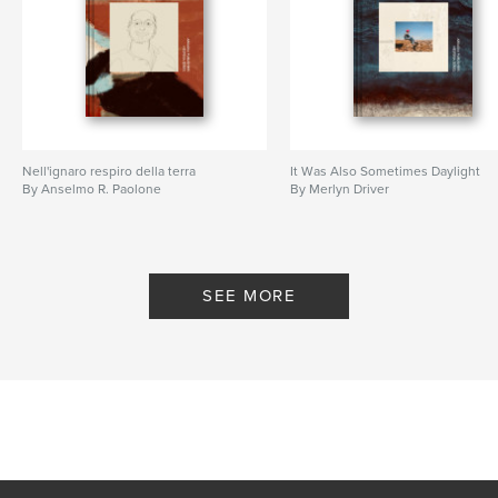
Nell'ignaro respiro della terra
It Was Also Sometimes Daylight
By Anselmo R. Paolone
By Merlyn Driver
SEE MORE