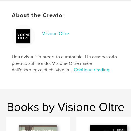
Features & Details
Primary Category:
Fine Art Photography
About the Creator
Additional Categories
Arts & Photography Books
Project Option:
Standard Portrait, 8×10 in, 20×25 cm
Visione Oltre
# of Pages:
22
ISBN
Softcover: 9798260937587
Una rivista. Un progetto curatoriale. Un osservatorio
Publish Date:
Dec 08, 2025
poetico sul mondo. Visione Oltre nasce
Language
Italian
dall'esperienza di chi vive la...
Continue reading
Keywords
,
,
,
arte
saggi
fotografia contemporanea
fotografia
Books by Visione Oltre