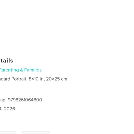
tails
Parenting & Families
ndard Portrait, 8×10 in, 20×25 cm
rap: 9798261064800
4, 2026