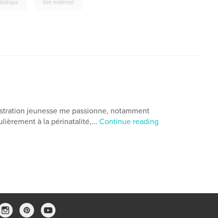
,
bolique
lien maternel
llustration jeunesse me passionne, notamment
lièrement à la périnatalité,...
Continue reading