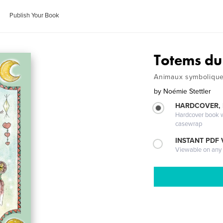
Publish Your Book
Totems du 
Animaux symboliques
by
Noémie Stettler
HARDCOVER,
Hardcover book wi
casewrap
INSTANT PDF
Viewable on any