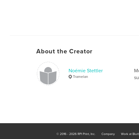
About the Creator
Noémie Stettler
Mo
Tramelan
su
© 2016 - 2026 RPI Print, Inc.
Company
Work at Blur