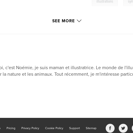
,
illustrations
sym
SEE MORE
i, c'est Noémie, je suis maman et illustratrice. Le monde de l'i
r la nature et les animaux. Tout récemment, je m'intéresse particu
b
Pricing
Privacy Policy
Cookie Policy
Support
Sitemap