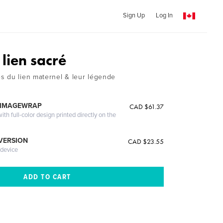
Sign Up
Log In
lien sacré
 du lien maternel & leur légende
 IMAGEWRAP
CAD $61.37
th full-color design printed directly on the
 VERSION
CAD $23.55
 device