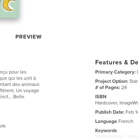
PREVIEW
Features & De
nçu pour les
Primary Category:
ue qui les unit à
Project Option:
Sta
sentant des animaux
# of Pages:
24
fférent. Un voyage
nct... Belle
ISBN
Hardcover, ImageW
Publish Date:
Feb 1
Language
French
ork
Keywords