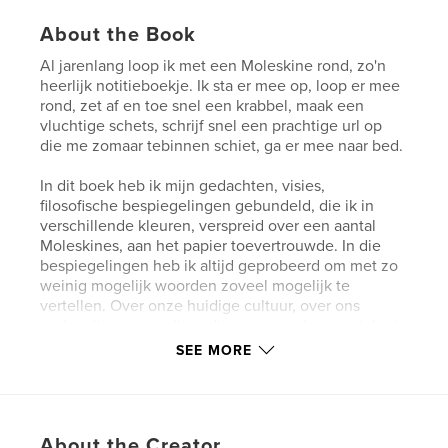
About the Book
Al jarenlang loop ik met een Moleskine rond, zo'n
heerlijk notitieboekje. Ik sta er mee op, loop er mee
rond, zet af en toe snel een krabbel, maak een
vluchtige schets, schrijf snel een prachtige url op
die me zomaar tebinnen schiet, ga er mee naar bed.
In dit boek heb ik mijn gedachten, visies,
filosofische bespiegelingen gebundeld, die ik in
verschillende kleuren, verspreid over een aantal
Moleskines, aan het papier toevertrouwde. In die
bespiegelingen heb ik altijd geprobeerd om met zo
weinig mogelijk woorden zoveel mogelijk te
vertellen. Over onze huidige cultuur, over ons
onderwijs, over multimedia, over passie, over talent.
SEE MORE
Zo'n talent, Ramon Snellink, heb ik daarna gevraagd
foto's te maken bij die teksten, die mij na aan het
hart liggen. Dit samen is Denkbeeldenstorm,
Volume 01 geworden. "Weg droom ik in mijn
About the Creator
gedachten"