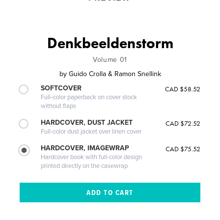
Denkbeeldenstorm
Volume 01
by
Guido Crolla & Ramon Snellink
SOFTCOVER
CAD $58.52
Full-color paperback on cover stock
without flaps
HARDCOVER, DUST JACKET
CAD $72.52
Full-color dust jacket over linen cover
HARDCOVER, IMAGEWRAP
CAD $75.52
Hardcover book with full-color design
printed directly on the casewrap