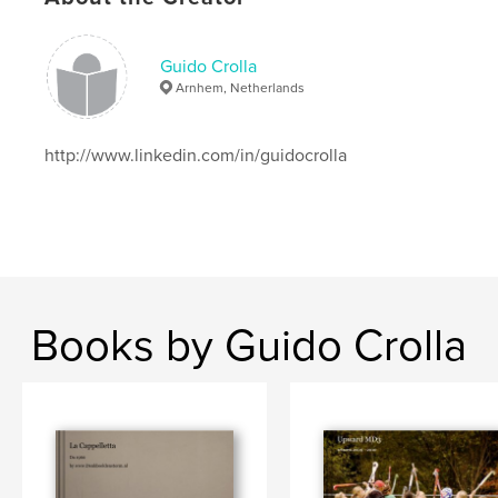
Features & Details
Guido Crolla
Arnhem, Netherlands
Primary Category:
Arts & Photography Books
Project Option:
Standard Landscape, 10×8 in, 25×20
cm
http://www.linkedin.com/in/guidocrolla
# of Pages:
74
Publish Date:
May 21, 2008
Books by Guido Crolla