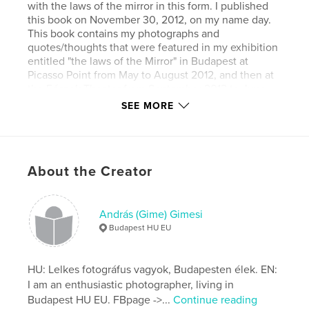
with the laws of the mirror in this form. I published
this book on November 30, 2012, on my name day.
This book contains my photographs and
quotes/thoughts that were featured in my exhibition
entitled "the laws of the Mirror" in Budapest at
Picasso Point from May to August 2012, and then at
the Fészek Theater from September 2012 to June
2013.
SEE MORE
ALL TEXTS IN THE BOOK ARE AVAILABLE IN BOTH
HUNGARIAN AND ENGLISH.
// HU:
About the Creator
Fotósként imádom megörökíteni a tükröződéseket,
és emellett ezoterikus világnézetem van. Ez a
könyv ezt a két vonulatot ötvözi egybe, és az
idézeteimmel kiegészített képsorozat így ebben a
András (Gime) Gimesi
formában a Tükör törvényeiről szól. Ezt a könyvet
Budapest HU EU
2012. november 30-án, a névnapomon jelentettem
meg.
Ez a könyv azokat a fényképeimet és
HU: Lelkes fotográfus vagyok, Budapesten élek. EN:
idézeteimet/gondolataimat tartalmazza, amik 2012-
I am an enthusiastic photographer, living in
ben "a Tükör törvényei" című kiállításomon
Budapest HU EU. FBpage ->...
Continue reading