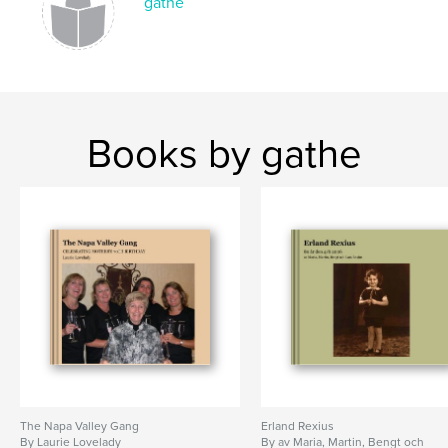
gathe
Books by gathe
The Napa Valley Gang
Erland Rexius
By Laurie Lovelady
By av Maria, Martin, Bengt och