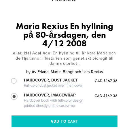
Maria Rexius En hyllning
på 80-årsdagen, den
4/12 2008
eller, Idel Ädel Adel En hyllning till år kära Maria och
de Hjältinnor i historien som genetiskt bidragit till
denna storhet .
by
Av Erland, Martin Bengt och Lars Rexius
HARDCOVER, DUST JACKET
CAD $167.36
Full-color dust jacket over linen cover
HARDCOVER, IMAGEWRAP
CAD $169.36
Hardcover book with full-color design
printed directly on the casewrap