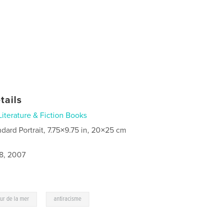
tails
Literature & Fiction Books
ndard Portrait, 7.75×9.75 in, 20×25 cm
8, 2007
,
ur de la mer
antiracisme