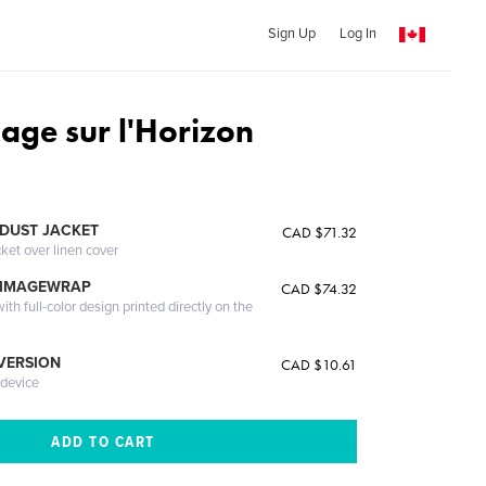
Sign Up
Log In
age sur l'Horizon
DUST JACKET
CAD $71.32
cket over linen cover
 IMAGEWRAP
CAD $74.32
th full-color design printed directly on the
 VERSION
CAD $10.61
 device