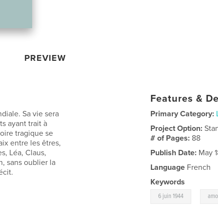
PREVIEW
Features & De
iale. Sa vie sera
Primary Category:
 ayant trait à
Project Option:
Sta
toire tragique se
# of Pages:
88
ix entre les êtres,
s, Léa, Claus,
Publish Date:
May 1
, sans oublier la
Language
French
cit.
Keywords
,
6 juin 1944
amo