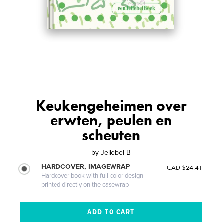
Keukengeheimen over
erwten, peulen en
scheuten
by
Jellebel B
HARDCOVER, IMAGEWRAP
CAD $24.41
Hardcover book with full-color design
printed directly on the casewrap