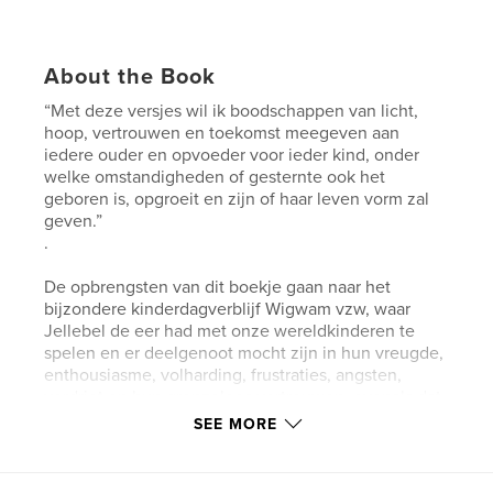
About the Book
“Met deze versjes wil ik boodschappen van licht,
hoop, vertrouwen en toekomst meegeven aan
iedere ouder en opvoeder voor ieder kind, onder
welke omstandigheden of gesternte ook het
geboren is, opgroeit en zijn of haar leven vorm zal
geven.”
.
De opbrengsten van dit boekje gaan naar het
bijzondere kinderdagverblijf Wigwam vzw, waar
Jellebel de eer had met onze wereldkinderen te
spelen en er deelgenoot mocht zijn in hun vreugde,
enthousiasme, volharding, frustraties, angsten,
verdriet en hun grenzeloos vertrouwen, evenals dat
van hun ouders.
SEE MORE
Features & Details