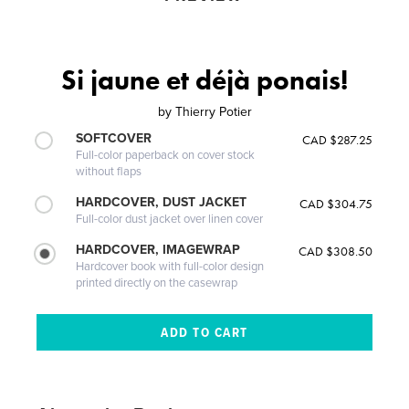
Si jaune et déjà ponais!
by
Thierry Potier
SOFTCOVER
CAD $287.25
Full-color paperback on cover stock
without flaps
HARDCOVER, DUST JACKET
CAD $304.75
Full-color dust jacket over linen cover
HARDCOVER, IMAGEWRAP
CAD $308.50
Hardcover book with full-color design
printed directly on the casewrap