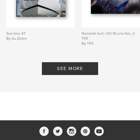
Language
Danish
Sun kiss 47
Nonante huit +20=18 une fois,.2
By du Zèbre
TPZ
By TPZ
SEE MORE