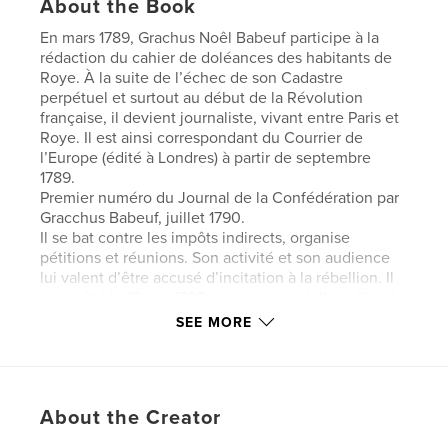
About the Book
En mars 1789, Grachus Noêl Babeuf participe à la
rédaction du cahier de doléances des habitants de
Roye. À la suite de l’échec de son Cadastre
perpétuel et surtout au début de la Révolution
française, il devient journaliste, vivant entre Paris et
Roye. Il est ainsi correspondant du Courrier de
l’Europe (édité à Londres) à partir de septembre
1789.
Premier numéro du Journal de la Confédération par
Gracchus Babeuf, juillet 1790.
Il se bat contre les impôts indirects, organise
pétitions et réunions. Son activité et son audience
lui valent d’être accusé d’incitation à la rébellion. Il
est arrêté le 19 mai 1790 et emprisonné. Il est libéré
en juillet, grâce à la pression du révolutionnaire
SEE MORE
Jean-Paul Marat. Le 14 juillet 1790, il assiste à la Fête
de la Fédération. À la même époque, il rompt avec
le catholicisme (il écrit en 1793 : « Le christianisme
et la liberté sont incompatibles »). En juillet 1790,
About the Creator
Babeuf imprime un nouveau journal qui n'aura que
trois numéros, Le Journal de la Confédération