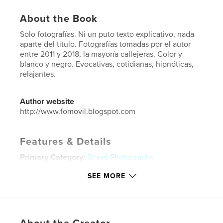
About the Book
Solo fotografías. Ni un puto texto explicativo, nada
aparte del título. Fotografías tomadas por el autor
entre 2011 y 2018, la mayoría callejeras. Color y
blanco y negro. Evocativas, cotidianas, hipnóticas,
relajantes.
Author website
http://www.fomovil.blogspot.com
Features & Details
Primary Category:
Street Photography
Project Option:
6×9 in, 15×23 cm
SEE MORE
# of Pages:
126
ISBN
Softcover: 9780368827563
Publish Date:
May 20, 2019