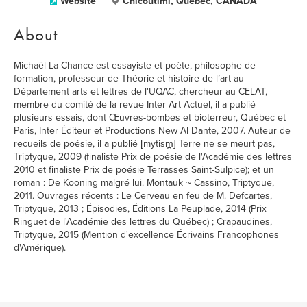
Website
Chicoutimi, Québec, CANADA
About
Michaël La Chance est essayiste et poète, philosophe de
formation, professeur de Théorie et histoire de l’art au
Département arts et lettres de l'UQAC, chercheur au CELAT,
membre du comité de la revue Inter Art Actuel, il a publié
plusieurs essais, dont Œuvres-bombes et bioterreur, Québec et
Paris, Inter Éditeur et Productions New Al Dante, 2007. Auteur de
recueils de poésie, il a publié [mytism̪] Terre ne se meurt pas,
Triptyque, 2009 (finaliste Prix de poésie de l'Académie des lettres
2010 et finaliste Prix de poésie Terrasses Saint-Sulpice); et un
roman : De Kooning malgré lui. Montauk ~ Cassino, Triptyque,
2011. Ouvrages récents : Le Cerveau en feu de M. Defcartes,
Triptyque, 2013 ; Épisodies, Éditions La Peuplade, 2014 (Prix
Ringuet de l'Académie des lettres du Québec) ; Crapaudines,
Triptyque, 2015 (Mention d'excellence Écrivains Francophones
d'Amérique).