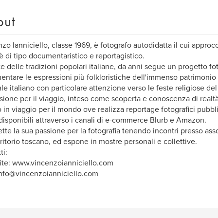
out
zo Ianniciello, classe 1969, è fotografo autodidatta il cui approcc
 è di tipo documentaristico e reportagistico.
 delle tradizioni popolari italiane, da anni segue un progetto fot
ntare le espressioni più folkloristiche dell'immenso patrimonio s
ale italiano con particolare attenzione verso le feste religiose del 
sione per il viaggio, inteso come scoperta e conoscenza di realtà
 in viaggio per il mondo ove realizza reportage fotografici pubblica
 disponibili attraverso i canali di e-commerce Blurb e Amazon.
tte la sua passione per la fotografia tenendo incontri presso ass
rritorio toscano, ed espone in mostre personali e collettive.
ti:
te: www.vincenzoianniciello.com
info@vincenzoianniciello.com