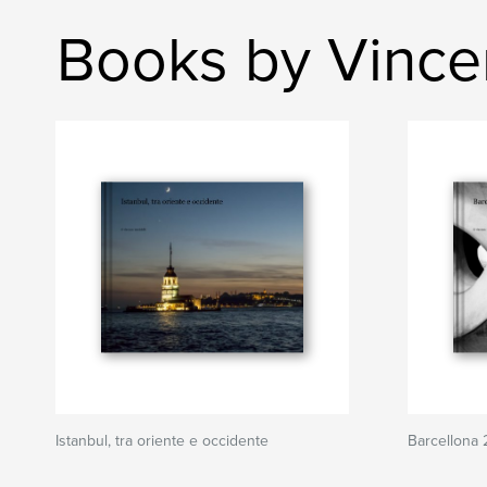
Books by Vincen
Istanbul, tra oriente e occidente
Barcellona 