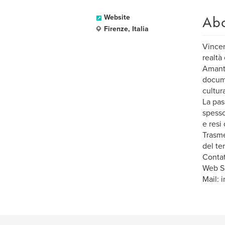
Ab
Website
Firenze, Italia
Vincen
realtà
Amante
docume
cultur
La pas
spesso
e resi
Trasme
del te
Contat
Web Si
Mail: 