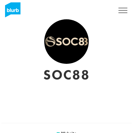
Sign Up
SOC88