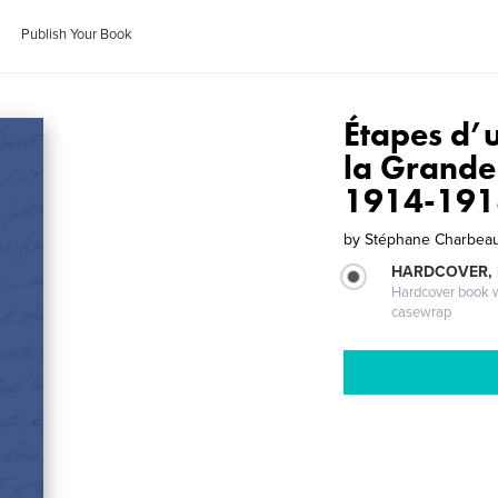
Publish Your Book
Étapes d’
la Grande
1914-191
by
Stéphane Charbea
HARDCOVER,
Hardcover book wi
casewrap