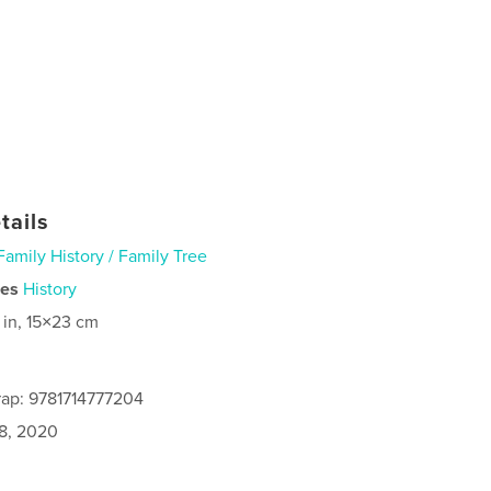
tails
Family History / Family Tree
ies
History
 in, 15×23 cm
rap: 9781714777204
8, 2020