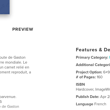
PREVIEW
Features & De
 route de Gaston
Primary Category:
rre mondiale. Le
Additional Categor
un carnet relié en
lement reproduit, a
Project Option:
6×9
# of Pages:
160
ISBN
Hardcover, ImageW
 parvenue.
Publish Date:
Apr 2
16
Language
French
e de Gaston