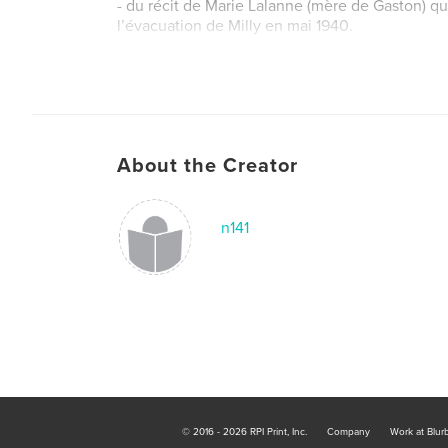
- du récit de Marie Lalanne (mère de Gaston) qui
l’évacuation de Milly en mai 1940.
Cognac, mai 2020 - Stéphane Charbeau
About the Creator
n141
© 2016 - 2026 RPI Print, Inc.
Company
Work at Blur