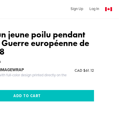
Sign Up
Log In
un jeune poilu pendant
 Guerre européenne de
8
u
 IMAGEWRAP
CAD $61.12
th full-color design printed directly on the