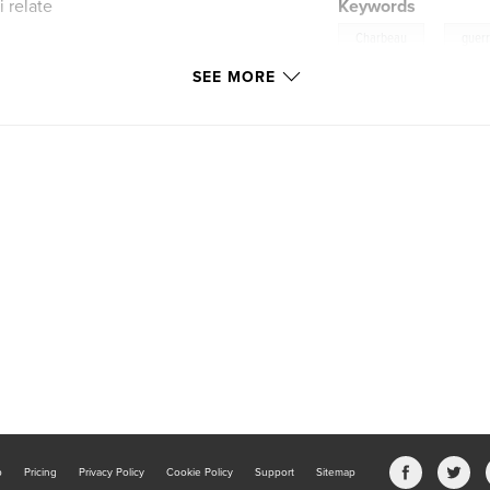
 relate
Keywords
,
Charbeau
guer
SEE MORE
b
Pricing
Privacy Policy
Cookie Policy
Support
Sitemap