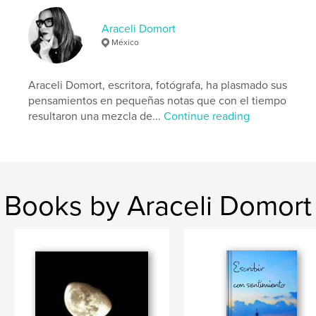
Publish Date:
Jul 16, 2020
Language
Spanish
Araceli Domort
México
Keywords
,
sabiduría del conejo lunar
Araceli Domort
Araceli Domort, escritora, fotógrafa, ha plasmado sus
pensamientos en pequeñas notas que con el tiempo
resultaron una mezcla de...
Continue reading
Books by Araceli Domort