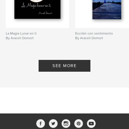
La Magia Lunar en ti
Escribir con sentimiento
By Araceli Domort
By Araceli Domort
SEE MORE