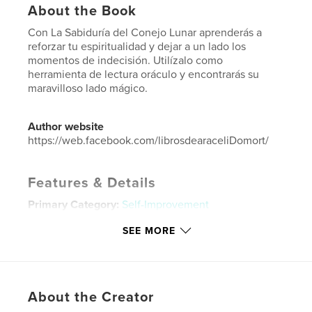
About the Book
Con La Sabiduría del Conejo Lunar aprenderás a
reforzar tu espiritualidad y dejar a un lado los
momentos de indecisión. Utilízalo como
herramienta de lectura oráculo y encontrarás su
maravilloso lado mágico.
Author website
https://web.facebook.com/librosdearaceliDomort/
Features & Details
Primary Category:
Self-Improvement
Additional Categories
Quotes
,
Inspiration
SEE MORE
Project Option:
5×8 in, 13×20 cm
# of Pages:
60
ISBN
Softcover: 9781715212872
About the Creator