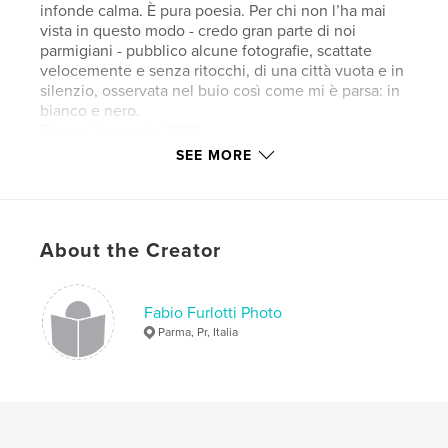
infonde calma. È pura poesia. Per chi non l’ha mai
vista in questo modo - credo gran parte di noi
parmigiani - pubblico alcune fotografie, scattate
velocemente e senza ritocchi, di una città vuota e in
silenzio, osservata nel buio così come mi è parsa: in
bianco e nero.
Parma, 2 gennaio 2018
SEE MORE
Author website
https://www.fabiofurlottiphoto.com
About the Creator
Features & Details
Primary Category:
Street Photography
Fabio Furlotti Photo
Additional Categories
Arts & Photography Books
Parma, Pr, Italia
Project Option:
Standard Landscape, 10×8 in, 25×20
cm
# of Pages:
70
ISBN