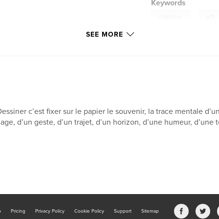
Keywords
,
catalogue
arts
SEE MORE
essiner c’est fixer sur le papier le souvenir, la trace mentale d’u
age, d’un geste, d’un trajet, d’un horizon, d’une humeur, d’une te
b
Pricing
Privacy Policy
Cookie Policy
Support
Sitemap