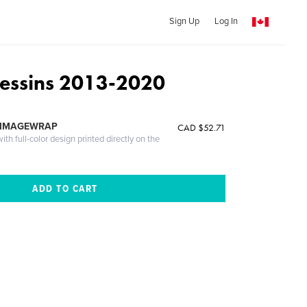
Sign Up
Log In
dessins 2013-2020
 IMAGEWRAP
CAD $52.71
th full-color design printed directly on the