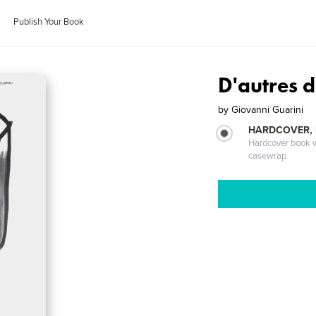
Publish Your Book
D'autres 
by
Giovanni Guarini
HARDCOVER,
Hardcover book wi
casewrap