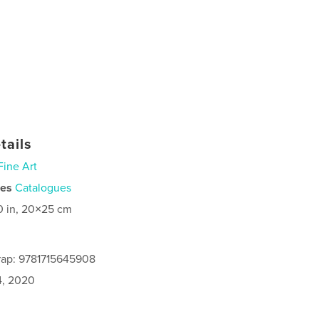
tails
Fine Art
ies
Catalogues
0 in, 20×25 cm
rap: 9781715645908
4, 2020