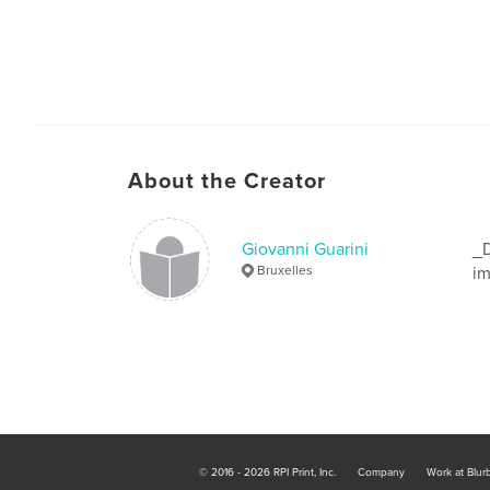
About the Creator
Giovanni Guarini
_D
Bruxelles
im
© 2016 - 2026 RPI Print, Inc.
Company
Work at Blur