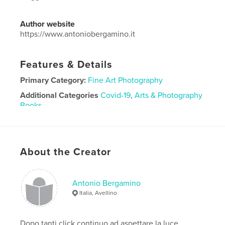
Author website
https://www.antoniobergamino.it
Features & Details
Primary Category:
Fine Art Photography
Additional Categories
Covid-19
,
Arts & Photography
Books
Project Option:
Large Format Landscape, 13×11 in,
33×28 cm
# of Pages:
76
About the Creator
Publish Date:
Oct 22, 2020
Language
Italian
Antonio Bergamino
Italia, Avellino
Dopo tanti click continuo ad aspettare la luce