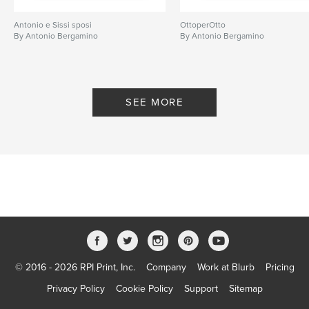
Antonio e Sissi sposi
OttoperOtto
By Antonio Bergamino
By Antonio Bergamino
SEE MORE
© 2016 - 2026 RPI Print, Inc.
Company
Work at Blurb
Pricing
Privacy Policy
Cookie Policy
Support
Sitemap