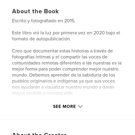
About the Book
Escrito y fotografiado en 2015,
Este libro vió la luz por primera vez en 2020 bajo el
formato de autopublicación.
Creo que documentar estas historias a través de
fotografías íntimas y el compartir las voces de
comunidades remotas diferentes a las nuestras es la
mejor forma para poder comprender mejor nuestro
mundo. Debemos aprender de la sabiduría de los
pueblos originarios e indígenas ya que sus voces
nos ayudarán a visualizar nuestro mundo y darán
mayor sentido a nuestra vida.
Siempre quise este libro y sus historias en las manos
SEE MORE
de quienes luchan por los demás, y de quienes
influyen a otros en esas luchas.
Author website