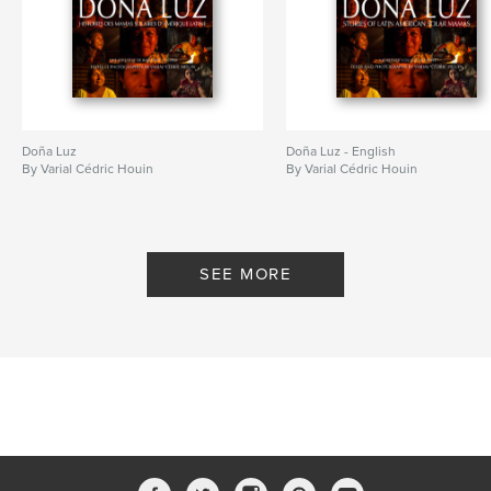
Doña Luz
Doña Luz - English
By Varial Cédric Houin
By Varial Cédric Houin
SEE MORE