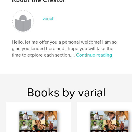
About the Creator
http://www.varialstudio.com
varial
Features & Details
Primary Category:
Arts & Photography Books
Additional Categories
Travel
,
Education
Hello, let me offer you a personal welcome! I am so
glad you landed here and I hope you will take the
Project Option:
8×10 in, 20×25 cm
time to explore each section,...
Continue reading
# of Pages:
306
ISBN
Softcover: 9781715960773
Publish Date:
Nov 30, 2020
Language
Spanish
Books by varial