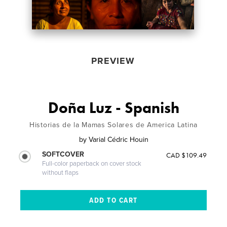
PREVIEW
Doña Luz - Spanish
Historias de la Mamas Solares de America Latina
by
Varial Cédric Houin
SOFTCOVER
CAD $109.49
Full-color paperback on cover stock
without flaps