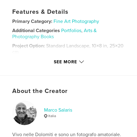
Features & Details
Primary Category:
Fine Art Photography
Additional Categories
Portfolios
,
Arts &
Photography Books
Project Option:
Standard Landscape, 10×8 in, 25×20
cm
# of Pages:
24
SEE MORE
Publish Date:
Nov 04, 2021
Language
Italian
Keywords
About the Creator
,
,
Sella
Montagna
Dolomiti
Marco Salaris
Italia
Vivo nelle Dolomiti e sono un fotografo amatoriale.