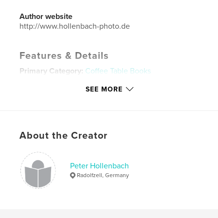
Author website
http://www.hollenbach-photo.de
Features & Details
Primary Category:
Coffee Table Books
Additional Categories
Education
SEE MORE
Project Option:
Standard Landscape, 10×8 in, 25×20
cm
# of Pages:
126
Publish Date:
May 18, 2022
About the Creator
Language
German
Keywords
Peter Hollenbach
Radolfzell, Germany
,
,
die Welt bei Nacht.
available Light
Nightlife