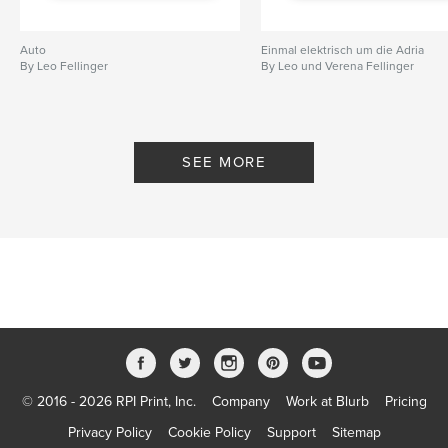
Auto
Einmal elektrisch um die Adria
By Leo Fellinger
By Leo und Verena Fellinger
SEE MORE
© 2016 - 2026 RPI Print, Inc.
Company
Work at Blurb
Pricing
Privacy Policy
Cookie Policy
Support
Sitemap