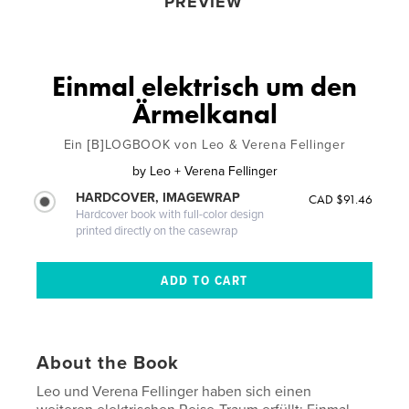
PREVIEW
Einmal elektrisch um den
Ärmelkanal
Ein [B]LOGBOOK von Leo & Verena Fellinger
by
Leo + Verena Fellinger
HARDCOVER, IMAGEWRAP
CAD $91.46
Hardcover book with full-color design
printed directly on the casewrap
About the Book
Leo und Verena Fellinger haben sich einen