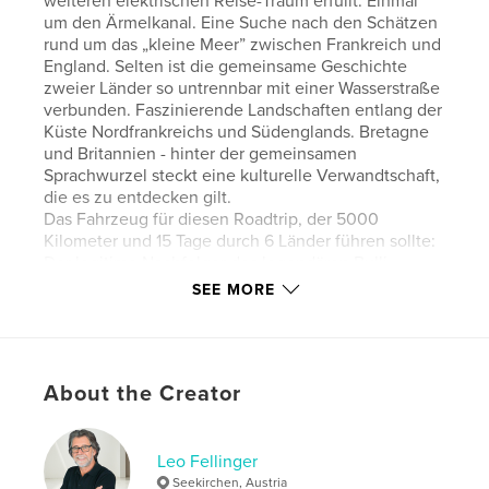
weiteren elektrischen Reise-Traum erfüllt: Einmal
um den Ärmelkanal. Eine Suche nach den Schätzen
rund um das „kleine Meer” zwischen Frankreich und
England. Selten ist die gemeinsame Geschichte
zweier Länder so untrennbar mit einer Wasserstraße
verbunden. Faszinierende Landschaften entlang der
Küste Nordfrankreichs und Südenglands. Bretagne
und Britannien - hinter der gemeinsamen
Sprachwurzel steckt eine kulturelle Verwandtschaft,
die es zu entdecken gilt.
Das Fahrzeug für diesen Roadtrip, der 5000
Kilometer und 15 Tage durch 6 Länder führen sollte:
Der legitime Nachfolger des legendären Bulli.
Vollelektrisch. Ein Auto, das Lebensfreude und
SEE MORE
Reiselust ausstrahlt.
Author website
About the Creator
https://www.lovelectric.at
Leo Fellinger
Features & Details
Seekirchen, Austria