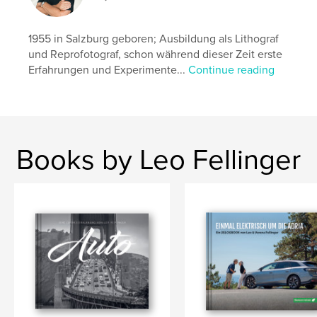
Primary Category:
Travel
Additional Categories
Inspiration
,
Entertainment
1955 in Salzburg geboren; Ausbildung als Lithograf
und Reprofotograf, schon während dieser Zeit erste
Project Option:
Standard Landscape, 10×8 in, 25×20
Erfahrungen und Experimente...
Continue reading
cm
# of Pages:
102
Publish Date:
Oct 19, 2022
Language
German
Keywords
Books by Leo Fellinger
,
,
,
Roadtrip
Ärmelkanal
Mobilität
E-Auto