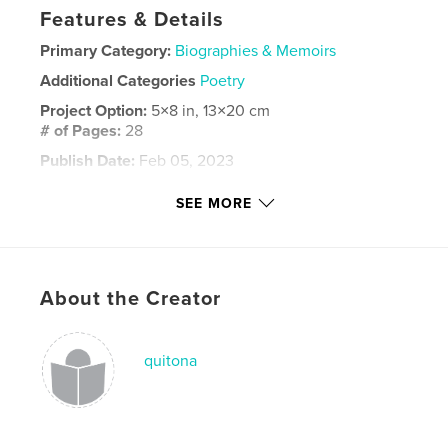
Features & Details
Primary Category:
Biographies & Memoirs
Additional Categories
Poetry
Project Option:
5×8 in, 13×20 cm
# of Pages:
28
Publish Date:
Feb 05, 2023
Language
Dutch
SEE MORE
Keywords
,
,
,
dichter
een
van
Testament
About the Creator
quitona