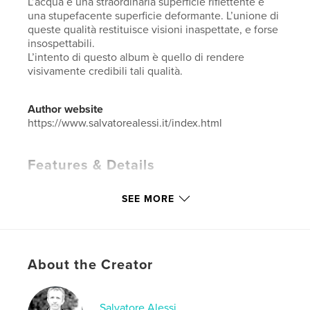
L’acqua è una straordinaria superficie riflettente e
una stupefacente superficie deformante. L’unione di
queste qualità restituisce visioni inaspettate, e forse
insospettabili.
L’intento di questo album è quello di rendere
visivamente credibili tali qualità.
Author website
https://www.salvatorealessi.it/index.html
Features & Details
Primary Category:
Fine Art Photography
SEE MORE
Additional Categories
Arts & Photography Books
Project Option:
Large Square, 12×12 in, 30×30 cm
# of Pages:
240
Publish Date:
Nov 29, 2024
About the Creator
Language
Italian
Keywords
Salvatore Alessi