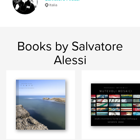
Italia
,
,
,
,
acqua
luce
orizzonti
onde
,
riflessi
Mare
Books by Salvatore
Alessi