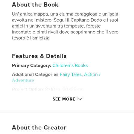
About the Book
Un' antica mappa, una ciurma coraggiosa e un'isola
avvolta nel mistero. Segui il Capitano Dodo e i suoi
amici in un'avventura tra tempeste, foreste
incantate e pirati rivali dove scopriranno che il vero
tesoro è l'amicizia!
Features & Details
Primary Category:
Children’s Books
Additional Categories
Fairy Tales
,
Action /
Adventure
Project Option:
8×10 in, 20×25 cm
# of Pages:
52
SEE MORE
ISBN
Hardcover, ImageWrap: 9798347460663
Publish Date:
Jan 28, 2025
About the Creator
Language
Italian