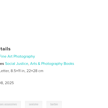
tails
Fine Art Photography
ies
Social Justice
,
Arts & Photography Books
Letter, 8.5×11 in, 22×28 cm
8, 2025
,
,
ses assassines
sexisme
barbie