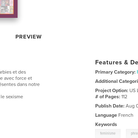
PREVIEW
Features & De
rbies et des
Primary Category:
se avec force et
Additional Categor
résentes dans notre
Project Option:
US 
 le sexisme
# of Pages:
112
Publish Date:
Aug 0
Language
French
Keywords
,
feminisme
phra