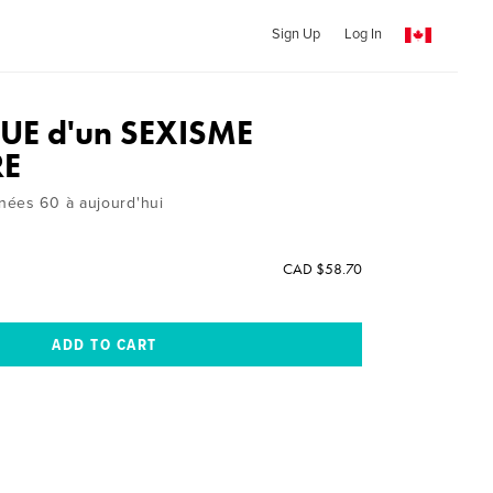
Sign Up
Log In
E d'un SEXISME
RE
nées 60 à aujourd'hui
CAD $58.70