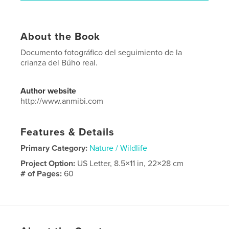
About the Book
Documento fotográfico del seguimiento de la
crianza del Búho real.
Author website
http://www.anmibi.com
Features & Details
Primary Category:
Nature / Wildlife
Project Option:
US Letter, 8.5×11 in, 22×28 cm
# of Pages:
60
Publish Date:
Aug 14, 2025
Language
Spanish
Keywords