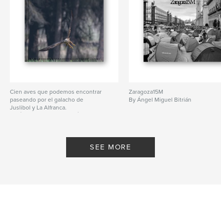
Cien aves que podemos encontrar
Zaragoza15M
paseando por el galacho de
By Ángel Miguel Bitrián
Juslibol y La Alfranca.
By ÁNGEL MIGUEL BITRIÁN
SEE MORE