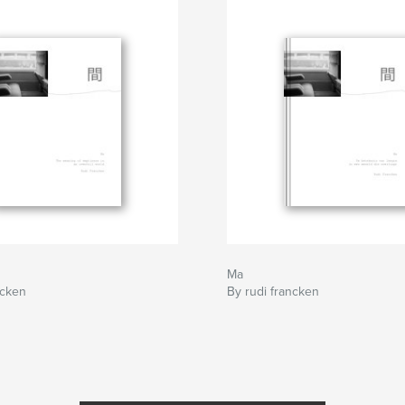
Ma
ncken
By rudi francken