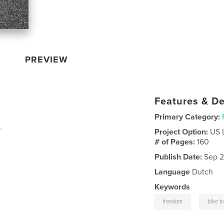
PREVIEW
Features & De
Primary Category:
.
Project Option:
US 
# of Pages:
160
Publish Date:
Sep 2
Language
Dutch
Keywords
,
freedom
bike tr