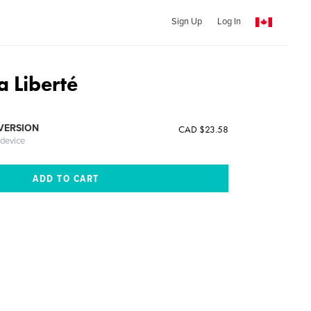
Sign Up
Log In
a Liberté
 VERSION
CAD $23.58
 device