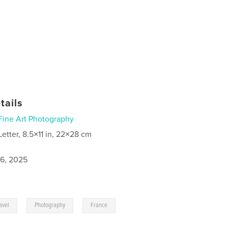
tails
Fine Art Photography
Letter, 8.5×11 in, 22×28 cm
6, 2025
,
,
avel
Photography
France