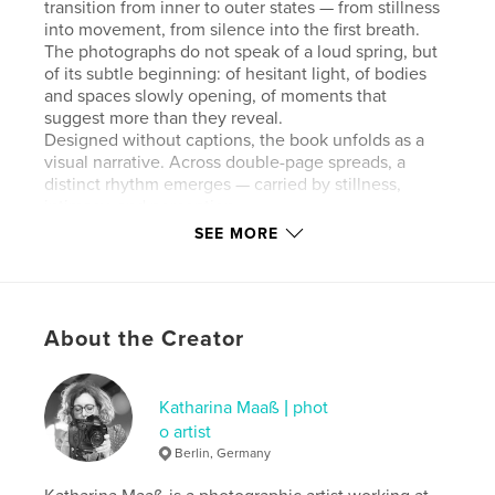
transition from inner to outer states — from stillness
into movement, from silence into the first breath.
The photographs do not speak of a loud spring, but
of its subtle beginning: of hesitant light, of bodies
and spaces slowly opening, of moments that
suggest more than they reveal.
Designed without captions, the book unfolds as a
visual narrative. Across double-page spreads, a
distinct rhythm emerges — carried by stillness,
intimacy, and perception.
Frühlingsflüstern invites the viewer to slow down.
SEE MORE
And to stay.
Frühlingsflüstern ist das erste Buch einer
vierteiligen fotografischen Reihe, die den
About the Creator
Jahreszeiten folgt.
In ruhigen, zurückgenommenen Bildern erkundet
die Künstlerin den Übergang vom Inneren ins
Äußere – vom Stillstand in die Bewegung, vom
Katharina Maaß | phot
Schweigen ins erste Atmen. Die Fotografien
o artist
erzählen nicht von einem lauten Frühling, sondern
Berlin, Germany
von seinem leisen Beginn: von Licht, das zögert,