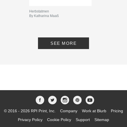
Publish Date:
Dec 08, 2025
Language
English
Herbstatmen
By Katharina Maaß
Keywords
,
,
Seasonal Photography
Spring
Atmosphere
SEE MORE
© 2016 - 2026 RPI Print, Inc.
Company
Work at Blurb
Pricing
Privacy Policy
Cookie Policy
Support
Sitemap