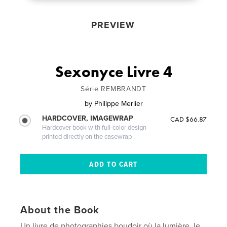
PREVIEW
Sexonyce Livre 4
Série REMBRANDT
by
Philippe Merlier
HARDCOVER, IMAGEWRAP
CAD $66.87
Hardcover book with full-color design
printed directly on the casewrap
About the Book
Un livre de photographies boudoir où la lumière, le