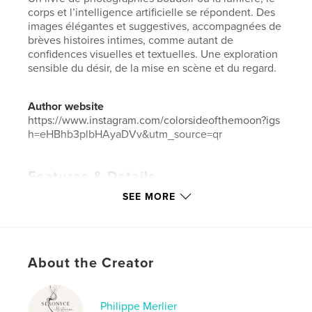
corps et l’intelligence artificielle se répondent. Des
images élégantes et suggestives, accompagnées de
brèves histoires intimes, comme autant de
confidences visuelles et textuelles. Une exploration
sensible du désir, de la mise en scène et du regard.
Author website
https://www.instagram.com/colorsideofthemoon?igs
h=eHBhb3plbHAyaDVv&utm_source=qr
Features & Details
SEE MORE
Primary Category:
Arts & Photography Books
Additional Categories
Sex & Relationships
Project Option:
Small Square, 7×7 in, 18×18 cm
# of Pages:
48
About the Creator
Publish Date:
Jan 20, 2026
Language
French
Philippe Merlier