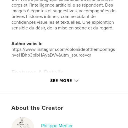
corps et l’intelligence artificielle se répondent. Des
images élégantes et suggestives, accompagnées de
brèves histoires intimes, comme autant de
confidences visuelles et textuelles. Une exploration
sensible du désir, de la mise en scène et du regard.
Author website
https://www.instagram.com/colorsideofthemoon?igs
h=eHBhb3plbHAyaDVv&utm_source=qr
Features & Details
SEE MORE
Primary Category:
Arts & Photography Books
Additional Categories
Sex & Relationships
Project Option:
Small Square, 7×7 in, 18×18 cm
# of Pages:
48
About the Creator
Publish Date:
Jan 28, 2026
Language
French
Philippe Merlier