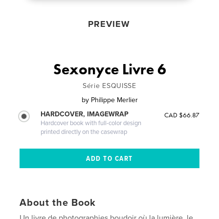
PREVIEW
Sexonyce Livre 6
Série ESQUISSE
by
Philippe Merlier
HARDCOVER, IMAGEWRAP
CAD $66.87
Hardcover book with full-color design
printed directly on the casewrap
About the Book
Un livre de photographies boudoir où la lumière, le