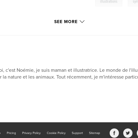
,
illustrations
sym
SEE MORE
i, c'est Noémie, je suis maman et illustratrice. Le monde de l'i
r la nature et les animaux. Tout récemment, je m'intéresse particu
b
Pricing
Privacy Policy
Cookie Policy
Support
Sitemap