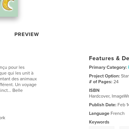
PREVIEW
Features & De
nçu pour les
Primary Category:
ue qui les unit à
Project Option:
Sta
sentant des animaux
# of Pages:
24
fférent. Un voyage
nct... Belle
ISBN
Hardcover, ImageW
Publish Date:
Feb 1
Language
French
ork
Keywords