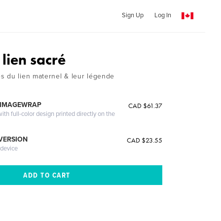
Sign Up
Log In
lien sacré
 du lien maternel & leur légende
 IMAGEWRAP
CAD $61.37
th full-color design printed directly on the
 VERSION
CAD $23.55
 device