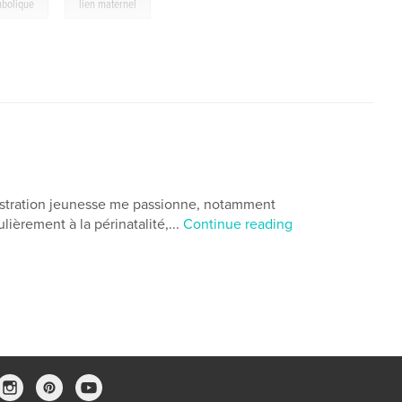
,
bolique
lien maternel
llustration jeunesse me passionne, notamment
lièrement à la périnatalité,...
Continue reading