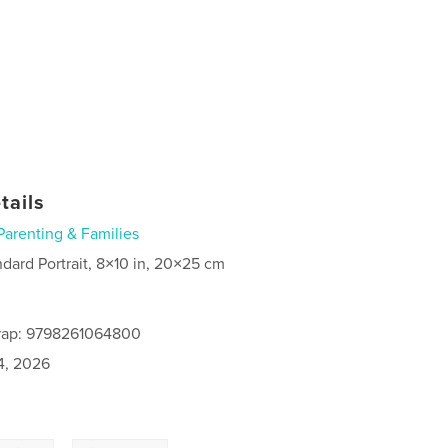
tails
Parenting & Families
ndard Portrait, 8×10 in, 20×25 cm
rap: 9798261064800
4, 2026