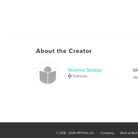
About the Creator
Noémie Stettler
Mo
Tramelan
su
© 2016 - 2026 RPI Print, Inc.
Company
Work at Blur