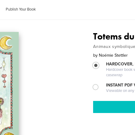
Publish Your Book
Totems du 
Animaux symboliques
by
Noémie Stettler
HARDCOVER,
Hardcover book wi
casewrap
INSTANT PDF
Viewable on any