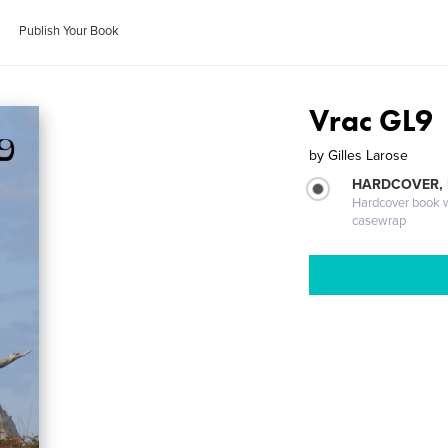
Publish Your Book
Vrac GL9
by
Gilles Larose
HARDCOVER,
Hardcover book wi
casewrap