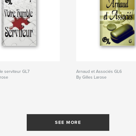
e serviteur GL7
Arnaud et Associés GL6
arose
By Gilles Larose
SEE MORE