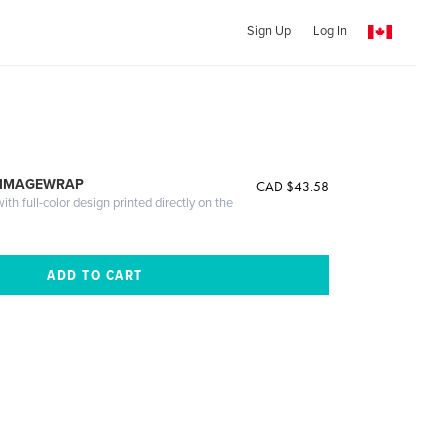
Sign Up
Log In
 IMAGEWRAP
CAD $43.58
th full-color design printed directly on the