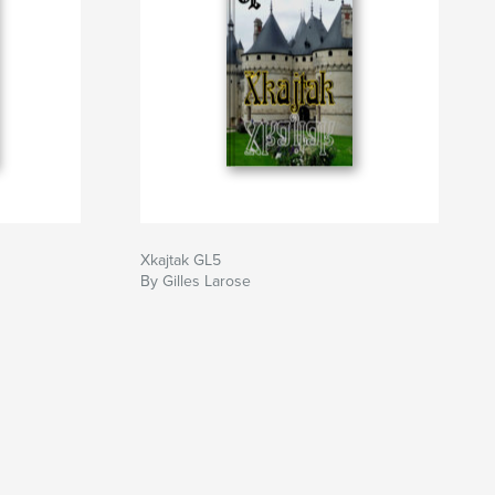
Xkajtak GL5
By Gilles Larose