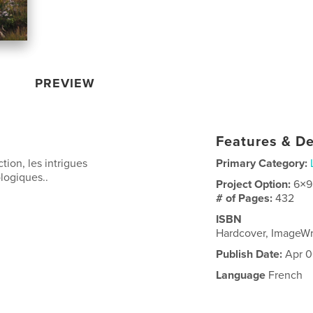
PREVIEW
Features & De
tion, les intrigues
Primary Category:
ologiques..
Project Option:
6×9
# of Pages:
432
ISBN
Hardcover, ImageW
Publish Date:
Apr 0
Language
French