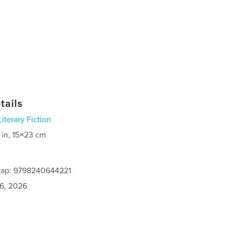
tails
Literary Fiction
 in, 15×23 cm
rap: 9798240644221
6, 2026