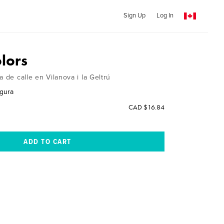
Sign Up
Log In
olors
a de calle en Vilanova i la Geltrú
gura
CAD $16.84