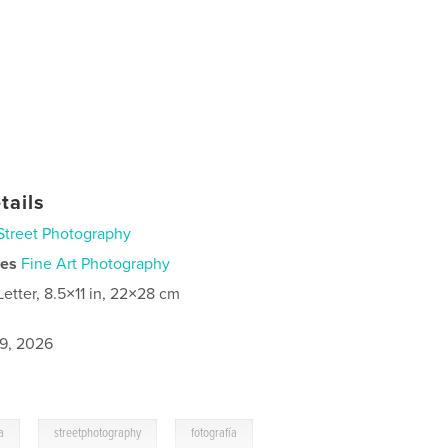
tails
Street Photography
ies
Fine Art Photography
Letter, 8.5×11 in, 22×28 cm
9, 2026
,
,
a
streetphotography
fotografía