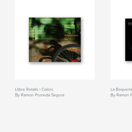
Llibre Retalls i Colors
La Boqueri
By Ramon Pruneda Segura
By Ramon P