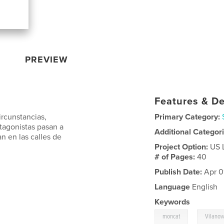
PREVIEW
Features & De
ircunstancias,
Primary Category:
otagonistas pasan a
Additional Categor
an en las calles de
Project Option:
US 
# of Pages:
40
Publish Date:
Apr 0
Language
English
Keywords
,
moncat
Vilanov