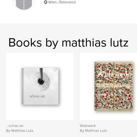
Wien, Österreich
Publish Date:
Apr 24, 2026
Language
German
Keywords
,
Naturfoto
Fotografie
Books by matthias lutz
...schau an
Walzwerk
By Matthias Lutz
By Matthias Lutz