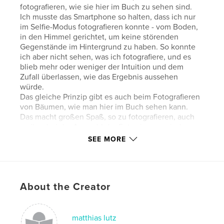
fotografieren, wie sie hier im Buch zu sehen sind.
Ich musste das Smartphone so halten, dass ich nur
im Selfie-Modus fotografieren konnte - vom Boden,
in den Himmel gerichtet, um keine störenden
Gegenstände im Hintergrund zu haben. So konnte
ich aber nicht sehen, was ich fotografiere, und es
blieb mehr oder weniger der Intuition und dem
Zufall überlassen, wie das Ergebnis aussehen
würde.
Das gleiche Prinzip gibt es auch beim Fotografieren
von Bäumen, wie man hier im Buch sehen kann.
Das macht großen Spaß, so zu fotografieren, auch
weil es bei der Auswahl der Fotos immer wieder
Überraschungen gibt
SEE MORE
Features & Details
Primary Category:
Fine Art Photography
About the Creator
Additional Categories
Arts & Photography Books
Project Option:
Small Square, 7×7 in, 18×18 cm
matthias lutz
# of Pages:
22