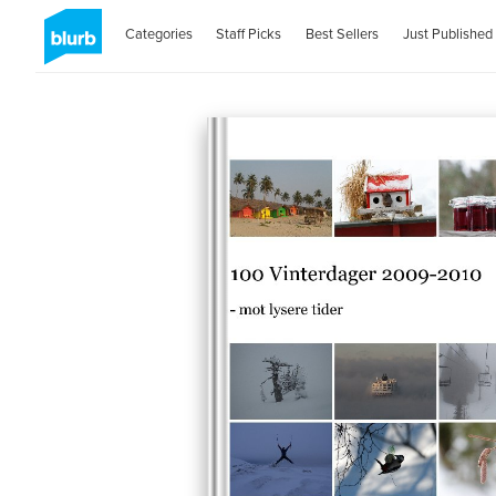
Categories
Staff Picks
Best Sellers
Just Published