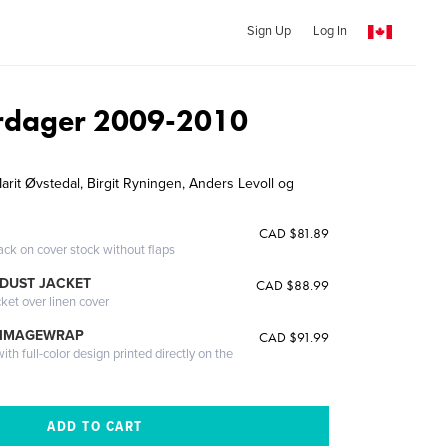
Sign Up
Log In
erdager 2009-2010
rit Øvstedal, Birgit Ryningen, Anders Levoll og
CAD $81.89
ack on cover stock without flaps
DUST JACKET
CAD $88.99
cket over linen cover
 IMAGEWRAP
CAD $91.99
th full-color design printed directly on the