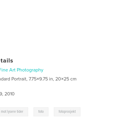
tails
Fine Art Photography
ndard Portrait, 7.75×9.75 in, 20×25 cm
9, 2010
,
,
mot lysere tider
foto
fotoprosjekt