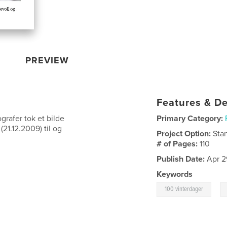
PREVIEW
Features & De
grafer tok et bilde
Primary Category:
21.12.2009) til og
Project Option:
Sta
# of Pages:
110
Publish Date:
Apr 2
Keywords
,
100 vinterdager