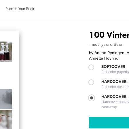
Publish Your Book
100 Vint
- mot lysere tider
by
Ånund Ryningen, Ma
Annette Hovrind
SOFTCOVER
Full-color paperb
HARDCOVER, 
Full-color dust ja
HARDCOVER,
Hardcover book wi
casewrap