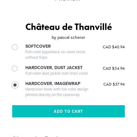
Château de Thanvillé
by
pascal scherer
SOFTCOVER
CAD $40.94
Full-color paperback on cover stock
without flaps
HARDCOVER, DUST JACKET
CAD $54.94
Full-color dust jacket over linen cover
HARDCOVER, IMAGEWRAP
CAD $57.94
Hardcover book with full-color design
printed directly on the casewrap