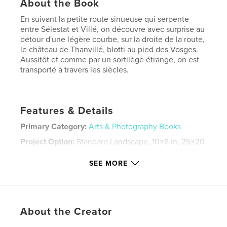
About the Book
En suivant la petite route sinueuse qui serpente
entre Sélestat et Villé, on découvre avec surprise au
détour d'une légère courbe, sur la droite de la route,
le château de Thanvillé, blotti au pied des Vosges.
Aussitôt et comme par un sortilège étrange, on est
transporté à travers les siècles.
Features & Details
Primary Category:
Arts & Photography Books
Project Option:
Standard Landscape, 10×8 in, 25×20
cm
# of Pages:
48
SEE MORE
Publish Date:
Oct 15, 2011
Keywords
,
,
,
,
alsace
chateau
thanville
thanvillé
About the Creator
,