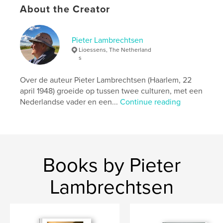
Publish Date:
May 16, 2013
About the Creator
Language
Dutch
Keywords
Pieter Lambrechtsen
,
,
,
,
Moed
Dood
Identiteit
Verlies
Lioessens, The Netherland
s
,
Liefde
Geboorte
Over de auteur Pieter Lambrechtsen (Haarlem, 22
april 1948) groeide op tussen twee culturen, met een
Nederlandse vader en een...
Continue reading
Books by Pieter
Lambrechtsen