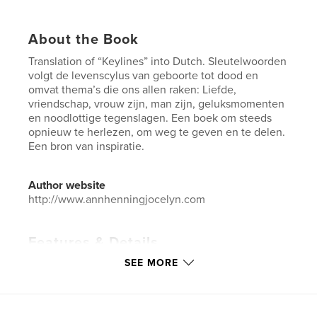
About the Book
Translation of “Keylines” into Dutch. Sleutelwoorden
volgt de levenscylus van geboorte tot dood en
omvat thema’s die ons allen raken: Liefde,
vriendschap, vrouw zijn, man zijn, geluksmomenten
en noodlottige tegenslagen. Een boek om steeds
opnieuw te herlezen, om weg te geven en te delen.
Een bron van inspiratie.
Author website
http://www.annhenningjocelyn.com
Features & Details
SEE MORE
Primary Category:
Inspiration
Project Option:
5×8 in, 13×20 cm
# of Pages:
200