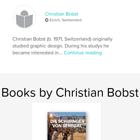
Körben und Booten für ein relativ kleines Entgelt
vom Seeboden heraufbefördern.
Christian Bobst
Zürich, Switzerland
Features & Details
Primary Category:
Travel
Christian Bobst (b. 1971, Switzerland) originally
Project Option:
US Letter, 8.5×11 in, 22×28 cm
studied graphic design. During his studys he
# of Pages:
56
became interested in...
Continue reading
Publish Date:
Jan 13, 2014
Language
German
Keywords
Books by Christian Bobst
,
,
,
lac Rose
Lac Retba
salt harvesting
extraction du sel
,
Senegal
,
Salzabbau