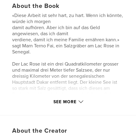
About the Book
«Diese Arbeit ist sehr hart, zu hart. Wenn ich könnte,
würde ich morgen
damit aufhören. Aber ich bin auf das Geld
angewiesen, das ich damit
verdiene, damit ich meine Familie ernähren kann.»
sagt Marn Terno Fai, ein Salzgräber am Lac Rose in
Senegal.
Der Lac Rose ist ein drei Quadratkilometer grosser
und maximal drei Meter tiefer Salzsee, der nur
dreissig Kilometer von der senegalesischen
Hauptstadt Dakar entfernt liegt. Der kleine See ist
so stark mit Salz gesättigt, dass sich dieses am
Seeboden ablagert. Jedermann darf dieses Salz
abbauen, denn der See, der zum UNESCO Welterbe
SEE MORE
gehört, ist öffentliches Gut.
Dieses Heft dokumentiert die Arbeit der Menschen,
die in der atemberaubenden Naturkulisse des Lac
About the Creator
Rose das wertvolle Salz des Sees mit Spaten,