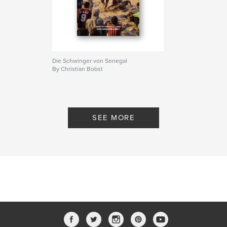
Die Schwinger von Senegal
By Christian Bobst
SEE MORE