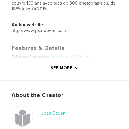
couvre 130 ans avec près de 300 photographies, de
1885 jusqu'à 2015.
Author website
http://www.jeandoyon.com
Features & Details
Primary Category:
Parenting & Families
Project Option:
Standard Landscape, 10×8 in, 25×20
SEE MORE
cm
# of Pages:
170
Publish Date:
Jun 12, 2015
Language
French
About the Creator
Keywords
,
,
famille
parent
enfant
Jean Doyon