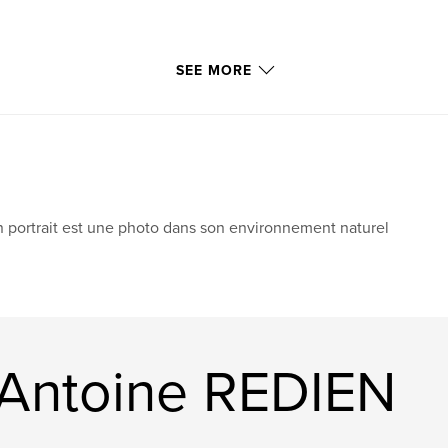
SEE MORE
 has replaced artists
ed. The magic is it
 portrait est une photo dans son environnement naturel
 is quieter as
quares and wide
ory.
Antoine REDIEN