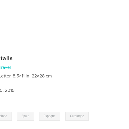
tails
Travel
Letter, 8.5×11 in, 22×28 cm
0, 2015
,
,
,
elona
Spain
Espagne
Catalogne