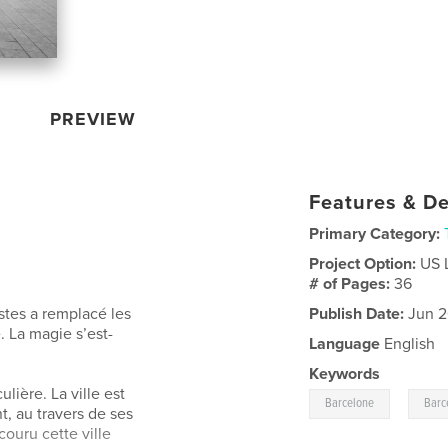
PREVIEW
Features & De
Primary Category:
Project Option:
US 
# of Pages:
36
istes a remplacé les
Publish Date:
Jun 2
e. La magie s’est-
Language
English
Keywords
lière. La ville est
,
Barcelone
Barc
, au travers de ses
couru cette ville