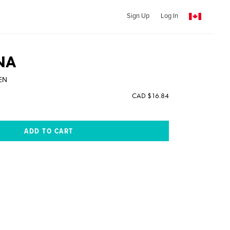
Sign Up
Log In
NA
IEN
CAD $16.84