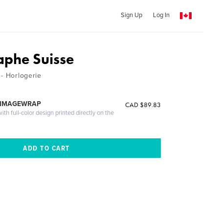
Sign Up
Log In
phe Suisse
 - Horlogerie
 IMAGEWRAP
CAD $89.83
th full-color design printed directly on the