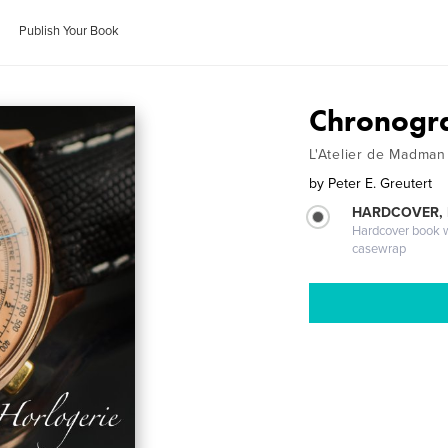
Publish Your Book
Chronogra
L'Atelier de Madman
by
Peter E. Greutert
HARDCOVER,
Hardcover book wi
casewrap