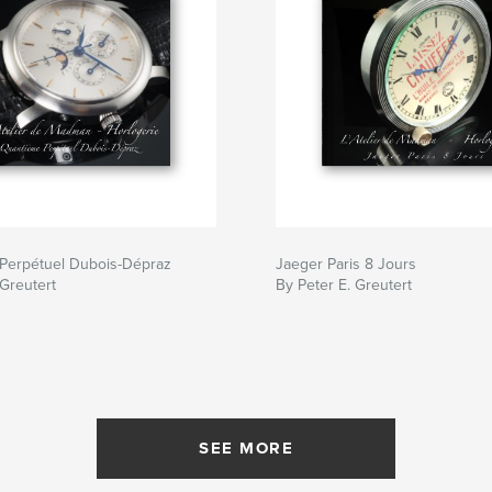
Perpétuel Dubois-Dépraz
Jaeger Paris 8 Jours
 Greutert
By Peter E. Greutert
SEE MORE